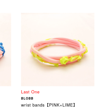
Last One
BLOBB
wrist bands【PINK×LIME】