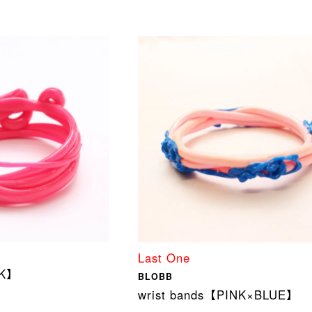
Last One
NK】
BLOBB
wrist bands【PINK×BLUE】