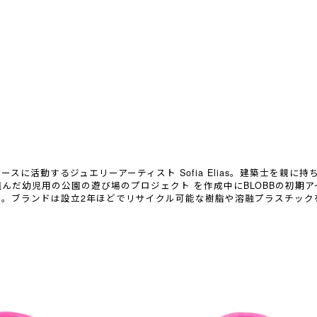
スに活動するジュエリーアーティスト Sofia Elias。建築士を親に持ち
んだ幼児用の公園の遊び場のプロジェクト を作成中にBLOBBの初期
た。ブランドは設立2年ほどでリサイクル可能な樹脂や溶融プラスチック