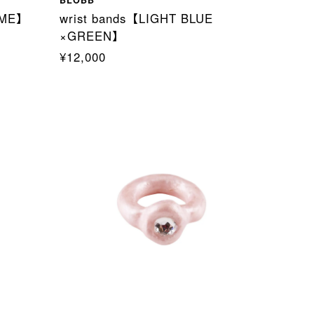
IME】
wrist bands【LIGHT BLUE
×GREEN】
¥12,000