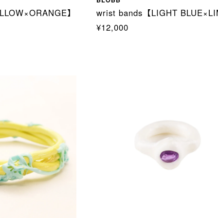
YELLOW×ORANGE】
wrist bands【LIGHT BLUE×L
¥12,000