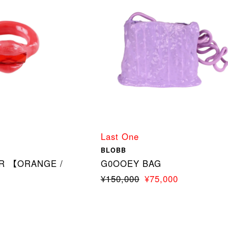
Last One
BLOBB
R 【ORANGE /
G0OOEY BAG
¥150,000
¥75,000