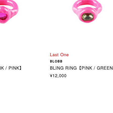
Last One
BLOBB
K / PINK】
BLING RING【PINK / GREE
¥12,000