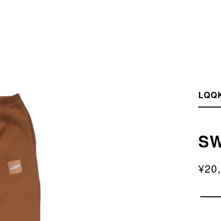
LQQK
SW
¥20