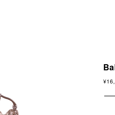
Ba
¥16