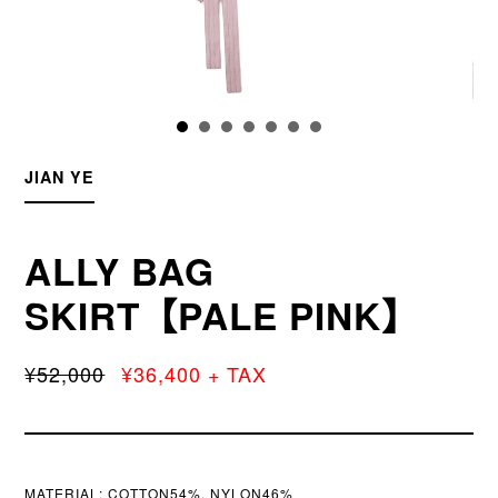
JIAN YE
ALLY BAG
SKIRT【PALE PINK】
¥52,000
¥36,400 + TAX
MATERIAL:
COTTON54%, NYLON46%